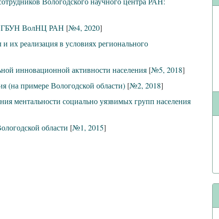
сотрудников Вологодского научного центра РАН:
х ФГБУН ВолНЦ РАН
[
№4, 2020
]
и их реализация в условиях регионального
ьной инновационной активности населения
[
№5, 2018
]
я (на примере Вологодской области)
[
№2, 2018
]
ния ментальности социально уязвимых групп населения
Вологодской области
[
№1, 2015
]