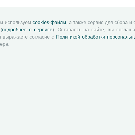
мы используем
cookies-файлы
, а также сервис для сбора и
(
подробнее о сервисе
). Оставаясь на сайте, вы соглаша
и выражаете согласие с
Политикой обработки персональн
ера.
й академии наук
Attribution-NonCommercial-NoDerivatives 4.0 International License
 и распространять без дополнительного разрешения