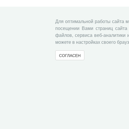
Для оптимальной работы сайта 
посещении Вами страниц сайта 
файлов, сервиса веб-аналитики 
можете в настройках своего брауз
СОГЛАСЕН
© 2000-2026 Вологодский научный центр Российско
Контент доступен под лицензией
Creative Commons 
Метаданные издания можно просматривать, скачивать, копировать