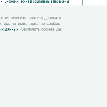
Экономические и социальные перемены
Проблемы развития территории
Вопросы территориального развития
 статистического анализа данных о
Социальное пространство
етесь на использование cookies-
Юный экономист
ых данных
. Отключить cookies Вы
АгроЗооТехника