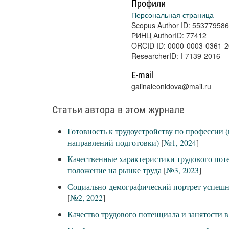
Профили
Персональная страница
Scopus Author ID: 55377958
РИНЦ AuthorID: 77412
ORCID ID: 0000-0003-0361-
ResearcherID: I-7139-2016
E-mail
galinaleonidova@mail.ru
Статьи автора в этом журнале
Готовность к трудоустройству по профессии 
направлений подготовки)
[
№1, 2024
]
Качественные характеристики трудового пот
положение на рынке труда
[
№3, 2023
]
Социально-демографический портрет успешно
[
№2, 2022
]
Качество трудового потенциала и занятости