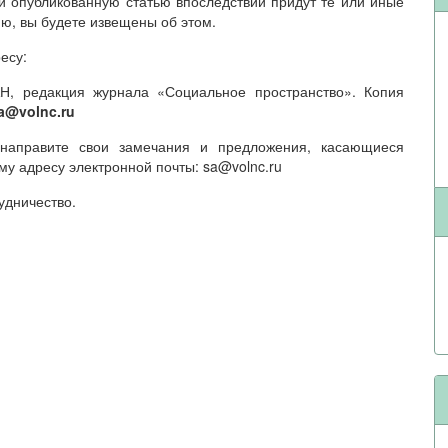
и опубликованную статью впоследствии придут те или иные
ю, вы будете извещены об этом.
есу:
РАН, редакция журнала «Социальное пространство». Копия
a@volnc.ru
 направите свои замечания и предложения, касающиеся
у адресу электронной почты: sa@volnc.ru
удничество.