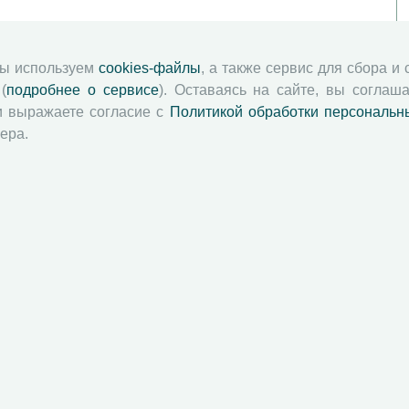
мы используем
cookies-файлы
, а также сервис для сбора и
(
подробнее о сервисе
). Оставаясь на сайте, вы соглаша
и выражаете согласие с
Политикой обработки персональн
ера.
й академии наук
Attribution-NonCommercial-NoDerivatives 4.0 International License
 и распространять без дополнительного разрешения