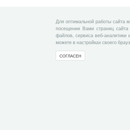
Для оптимальной работы сайта 
посещении Вами страниц сайта 
файлов, сервиса веб-аналитики 
можете в настройках своего брауз
СОГЛАСЕН
© 2000-2026 Вологодский научный центр Российско
Контент доступен под лицензией
Creative Commons 
Метаданные издания можно просматривать, скачивать, копировать