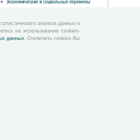
Экономические и социальные перемены
Проблемы развития территории
Вопросы территориального развития
 статистического анализа данных о
Социальное пространство
етесь на использование cookies-
Юный экономист
ых данных
. Отключить cookies Вы
АгроЗооТехника