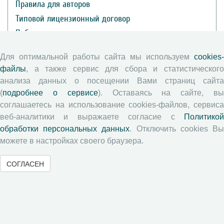
Правила для авторов
Типовой лицензионный договор
Публикационная этика
Согласие на обработку персональных данных
Для оптимальной работы сайта мы используем
cookies-
Авторские права
файлы
, а также сервис для сбора и статистического
анализа данных о посещении Вами страниц сайта
Рецензентам
(
подробнее о сервисе
). Оставаясь на сайте, в
соглашаетесь на использование cookies-файлов, сервиса
Памятка рецензенту
веб-аналитики и выражаете согласие с
Политикой
обработки персональных данных
. Отключить cookies В
Положение о рецензировании
можете в настройках своего браузера.
Форма рецензии
СОГЛАСЕН
Журналы ВолНЦ РАН
Экономические и социальные перемены