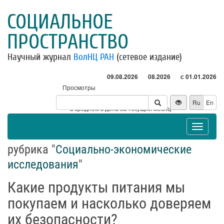
СОЦИАЛЬНОЕ
ПРОСТРАНСТВО
Научный журнал
ВолНЦ РАН
(сетевое издание)
09.08.2026
08.2026
с 01.01.2026
Просмотры
Посетители
Ru
En
* - в среднем в день за текущий месяц
Toggle
navigat
рубрика "
Социально-экономические
исследования
"
Какие продукты питания мы
покупаем и насколько доверяем
их безопасности?