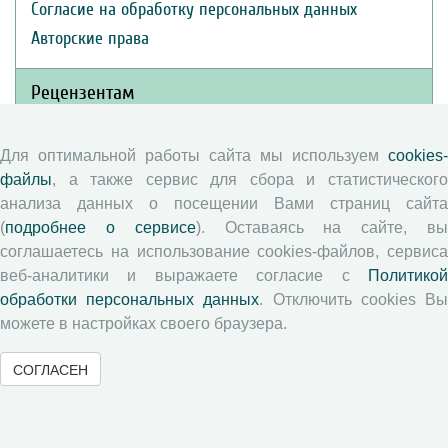
Согласие на обработку персональных данных
Авторские права
Рецензентам
Памятка рецензенту
Для оптимальной работы сайта мы используем
cookies-
Положение о рецензировании
файлы
, а также сервис для сбора и статистического
анализа данных о посещении Вами страниц сайта
Форма рецензии
(
подробнее о сервисе
). Оставаясь на сайте, в
соглашаетесь на использование cookies-файлов, сервиса
веб-аналитики и выражаете согласие с
Политикой
Журналы ВолНЦ РАН
обработки персональных данных
. Отключить cookies В
можете в настройках своего браузера.
Экономические и социальные перемены
Проблемы развития территории
СОГЛАСЕН
Вопросы территориального развития
Социальное пространство
Юный экономист