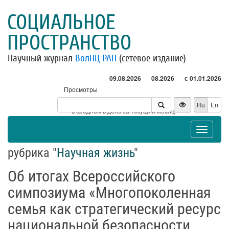
СОЦИАЛЬНОЕ
ПРОСТРАНСТВО
Научный журнал
ВолНЦ РАН
(сетевое издание)
09.08.2026
08.2026
с 01.01.2026
Просмотры
Посетители
Ru
En
* - в среднем в день за текущий месяц
Toggle
navigat
рубрика "
Научная жизнь
"
Об итогах Всероссийского
симпозиума «Многопоколенная
семья как стратегический ресурс
национальной безопасности