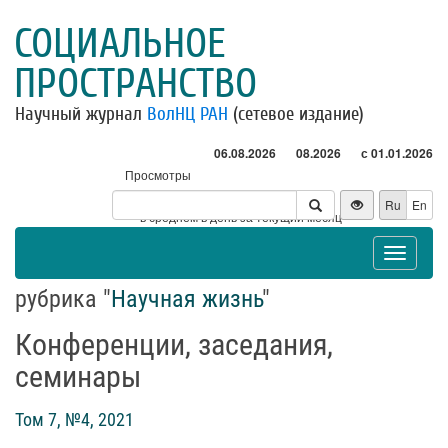
СОЦИАЛЬНОЕ
ПРОСТРАНСТВО
Научный журнал
ВолНЦ РАН
(сетевое издание)
06.08.2026
08.2026
с 01.01.2026
Просмотры
Посетители
Ru
En
* - в среднем в день за текущий месяц
Toggle
navigat
рубрика "
Научная жизнь
"
Конференции, заседания,
семинары
Том 7, №4, 2021