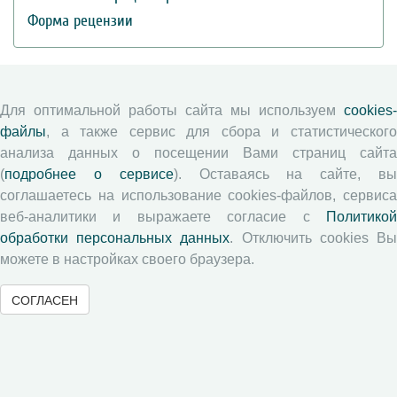
Форма рецензии
Журналы ВолНЦ РАН
Для оптимальной работы сайта мы используем
cookies-
файлы
, а также сервис для сбора и статистического
Экономические и социальные перемены
анализа данных о посещении Вами страниц сайта
Проблемы развития территории
(
подробнее о сервисе
). Оставаясь на сайте, в
Вопросы территориального развития
соглашаетесь на использование cookies-файлов, сервиса
Социальное пространство
веб-аналитики и выражаете согласие с
Политикой
Юный экономист
обработки персональных данных
. Отключить cookies В
АгроЗооТехника
можете в настройках своего браузера.
СОГЛАСЕН