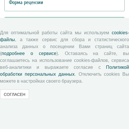
Форма рецензии
Журналы ВолНЦ РАН
Для оптимальной работы сайта мы используем
cookies-
Экономические и социальные перемены
файлы
, а также сервис для сбора и статистического
анализа данных о посещении Вами страниц сайта
Проблемы развития территории
(
подробнее о сервисе
). Оставаясь на сайте, в
Вопросы территориального развития
соглашаетесь на использование cookies-файлов, сервиса
Социальное пространство
веб-аналитики и выражаете согласие с
Политикой
Юный экономист
обработки персональных данных
. Отключить cookies В
АгроЗооТехника
можете в настройках своего браузера.
СОГЛАСЕН