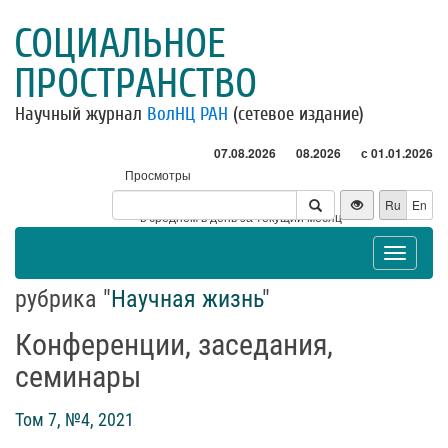
СОЦИАЛЬНОЕ
ПРОСТРАНСТВО
Научный журнал
ВолНЦ РАН
(сетевое издание)
07.08.2026
08.2026
с 01.01.2026
Просмотры
Посетители
Ru
En
* - в среднем в день за текущий месяц
Toggle
navigat
рубрика "
Научная жизнь
"
Конференции, заседания,
семинары
Том 7, №4, 2021