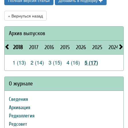
Полная версия статьи
Добавить в подборку
« Вернуться назад
Архив выпусков
2018
2017
2016
2015
2026
2025
2024
2
1 (13)
2 (14)
3 (15)
4 (16)
5 (17)
О журнале
Сведения
Архивация
Редколлегия
Редсовет