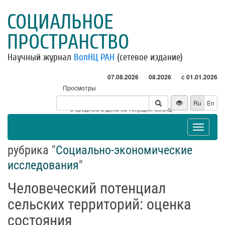
СОЦИАЛЬНОЕ
ПРОСТРАНСТВО
Научный журнал
ВолНЦ РАН
(сетевое издание)
07.08.2026
08.2026
с 01.01.2026
Просмотры
Посетители
Ru
En
* - в среднем в день за текущий месяц
Toggle
navigat
рубрика "
Социально-экономические
исследования
"
Человеческий потенциал
сельских территорий: оценка
состояния