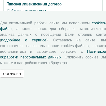
Типовой лицензионный договор
Публикационная этика
Согласие на обработку персональных данных
Для оптимальной работы сайта мы используем
cookies-
Авторские права
файлы
, а также сервис для сбора и статистического
анализа данных о посещении Вами страниц сайта
Рецензентам
(
подробнее о сервисе
). Оставаясь на сайте, в
соглашаетесь на использование cookies-файлов, сервиса
Памятка рецензенту
веб-аналитики и выражаете согласие с
Политикой
Положение о рецензировании
обработки персональных данных
. Отключить cookies В
можете в настройках своего браузера.
Форма рецензии
СОГЛАСЕН
Журналы ВолНЦ РАН
Экономические и социальные перемены
Проблемы развития территории