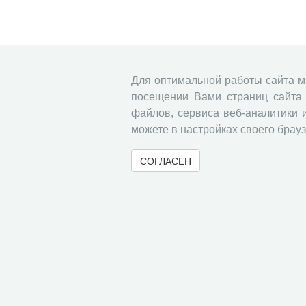
Для оптимальной работы сайта 
посещении Вами страниц сайта 
файлов, сервиса веб-аналитики 
можете в настройках своего брауз
СОГЛАСЕН
© 2000-2026 Вологодский научный центр Российско
Контент доступен под лицензией
Creative Commons 
Метаданные издания можно просматривать, скачивать, копировать