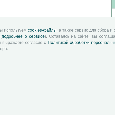
мы используем
cookies-файлы
, а также сервис для сбора и
(
подробнее о сервисе
). Оставаясь на сайте, вы соглаша
и выражаете согласие с
Политикой обработки персональн
ера.
й академии наук
Attribution-NonCommercial-NoDerivatives 4.0 International License
 и распространять без дополнительного разрешения