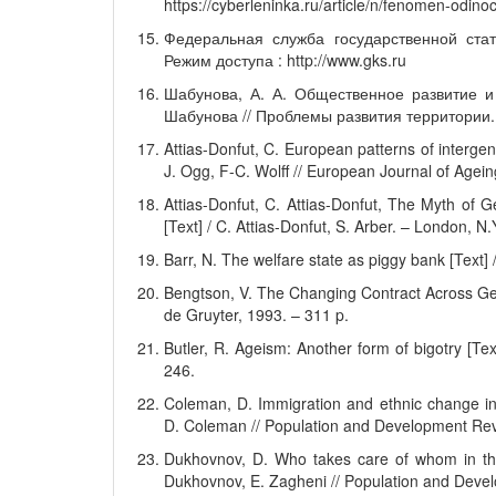
https://cyberleninka.ru/article/n/fenomen-odin
Федеральная служба государственной стат
Режим доступа : http://www.gks.ru
Шабунова, А. А. Общественное развитие и 
Шабунова // Проблемы развития территории. –
Attias-Donfut, C. European patterns of intergene
J. Ogg, F-C. Wolff // European Journal of Agein
Attias-Donfut, C. Attias-Donfut, The Myth of Ge
[Text] / C. Attias-Donfut, S. Arber. – London, N
Barr, N. The welfare state as piggy bank [Text] 
Bengtson, V. The Changing Contract Across Gen
de Gruyter, 1993. – 311 p.
Butler, R. Ageism: Another form of bigotry [Tex
246.
Coleman, D. Immigration and ethnic change in lo
D. Coleman // Population and Development Revi
Dukhovnov, D. Who takes care of whom in the
Dukhovnov, E. Zagheni // Population and Devel