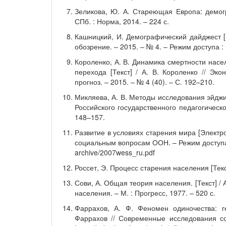
Зеликова, Ю. А. Стареющая Европа: демогр
СПб. : Норма, 2014. – 224 с.
Кашницкий, И. Демографический дайджест [
обозрение. – 2015. – № 4. – Режим доступа : 
Короленко, А. В. Динамика смертности насе
перехода [Текст] / А. В. Короленко // Эк
прогноз. – 2015. – № 4 (40). – С. 192–210.
Микляева, А. В. Методы исследования эйджиз
Российского государственного педагогическо
148–157.
Развитие в условиях старения мира [Электр
социальным вопросам ООН. – Режим доступа :
archive/2007wess_ru.pdf
Россет, Э. Процесс старения населения [Текст]
Сови, А. Общая теория населения. [Текст] / А
населения. – М. : Прогресс, 1977. – 520 с.
Фаррахов, А. Ф. Феномен одиночества: ге
Фаррахов // Современные исследования с