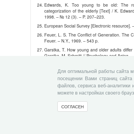
Edwards, K. Too young to be old: The role
categorization of the elderly [Text] / K. Edwa
1998. – № 12 (3). – P. 207–223.
European Social Survey [Electronic resource]. – 
Feuer, L. S. The Conflict of Generation. The C
Feuer. – N.Y., 1969. – 543 p.
Garstka, T. How young and older adults differ i
Garstka, M. Schmitt // Psychology and Aging. –
Golini, A. Demographic trends and aging in Eu
Genus. – 1997. – № 3-4. – P. 33–74.
Для оптимальной работы сайта 
посещении Вами страниц сайта 
Lee, R. Population aging, wealth, and econom
WESS background paper / R. Lee, A. Mason, 2
файлов, сервиса веб-аналитики 
можете в настройках своего брауз
Lowe, R. The Welfare State in Britain since 194
Moore, J. What’s Your Number at the Z
СОГЛАСЕН
https://www.pimco.com/ insights/viewpoints/vi
The World Bank data [Electronic resource]. – Ava
Walker, A. Public policy and theories of aging:
Handbook of Theories of Ageing. – 1999. – № 3