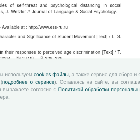
s of self-threat and psychological distancing in social
rds, J. Wetzler // Journal of Language & Social Psychology. –
Available at : http://www.ess-ru.ru
haracter and Significance of Student Movement [Text] / L. S.
n their responses to perceived age discrimination [Text] / T.
 2004. – № 2 (19). – P. 326–335.
rope. Prospects, problems and policies [Text] / A. Golini //
мы используем
cookies-файлы
, а также сервис для сбора и
(
подробнее о сервисе
). Оставаясь на сайте, вы соглаша
ic growth: demographic dividends and public policy [Text] :
015.
и выражаете согласие с
Политикой обработки персональн
ера.
5 [Text] / R. Lowe. – London : Macmillan, 1993.
ero Bound? [Electronic resource]. – Available at :
ewpoints/whats-your-number-at-the-zero-bound
ilable at : http://data.worldbank.org
 constructing and reconstructing old age [Text] / A. Walker //
. – P. 361–378.