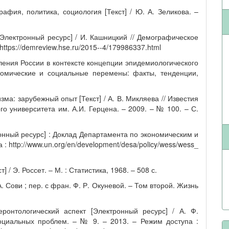
афия, политика, социология [Текст] / Ю. А. Зеликова. –
Электронный ресурс] / И. Кашницкий // Демографическое
https://demreview.hse.ru/2015--4/179986337.html
ления России в контексте концепции эпидемиологического
ономические и социальные перемены: факты, тенденции,
ма: зарубежный опыт [Текст] / А. В. Микляева // Известия
го университета им. А.И. Герцена. – 2009. – № 100. – С.
онный ресурс] : Доклад Департамента по экономическим и
 http://www.un.org/en/development/desa/policy/wess/wess_
 / Э. Россет. – М. : Статистика, 1968. – 508 с.
. Сови ; пер. с фран. Ф. Р. Окуневой. – Том второй. Жизнь
ронтологический аспект [Электронный ресурс] / А. Ф.
оциальных проблем. – № 9. – 2013. – Режим доступа :