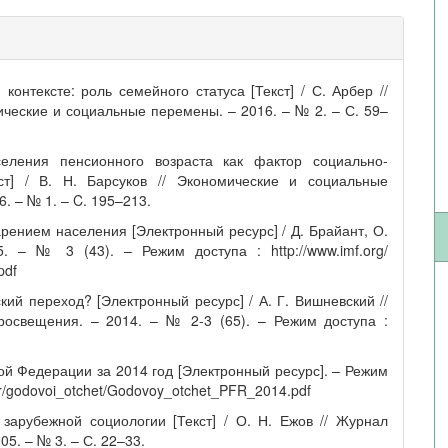
контексте: роль семейного статуса [Текст] / С. Арбер //
ческие и социальные перемены. – 2016. – № 2. – С. 59–
селения пенсионного возраста как фактор социально-
кст] / В. Н. Барсуков // Экономические и социальные
. – № 1. – C. 195–213.
арением населения [Электронный ресурс] / Д. Брайант, О.
. – № 3 (43). – Режим доступа : http://www.imf.org/
pdf
кий переход? [Электронный ресурс] / А. Г. Вишневский //
росвещения. – 2014. – № 2-3 (65). – Режим доступа :
ой Федерации за 2014 год [Электронный ресурс]. – Режим
enter/godovoi_otchet/Godovoy_otchet_PFR_2014.pdf
зарубежной социологии [Текст] / О. Н. Ежов // Журнал
5. – № 3. – С. 22–33.