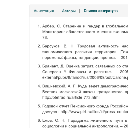
Аннотация
|
Авторы
|
Список литературы
Арбер, С. Старение и гендер в глобальном 
Мониторинг общественного мнения: экономи
78.
Барсуков, В. Н. Трудовая активность на
экономического развития территории [Те
перемены: факты, тенденции, прогноз. – 2016
Брайант, Д. Оценка затрат, связанных со ст
Сонерсен // Финансы и развитие. – 2005
external/pubs/ft/fandd/rus/2006/09/pdf/Carone.
Вишневский, А. Г. Куда ведет демографичес
Вестник московской школы гражданского п
http://otetrad.ru/article-773.html
Годовой отчет Пенсионного фонда Российск
доступа : http://www.pfrf.ru/files/id/press_c
Ежов, О. Н. Парадигма жизненного пути в 
социологии и социальной антропологии. – 200