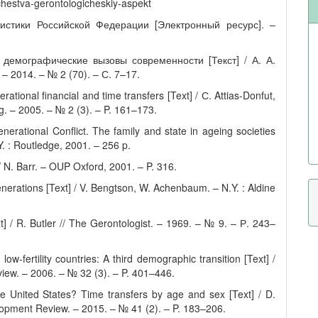
ochestva-gerontologicheskiy-aspekt
истики Российской Федерации [Электронный ресурс]. –
демографические вызовы современности [Текст] / А. А.
 2014. – № 2 (70). – С. 7–17.
rational financial and time transfers [Text] / С. Attias-Donfut,
g. – 2005. – № 2 (3). – P. 161–173.
nerational Conflict. The family and state in ageing societies
.Y. : Routledge, 2001. – 256 p.
/ N. Barr. – OUP Oxford, 2001. – P. 316.
erations [Text] / V. Bengtson, W. Achenbaum. – N.Y. : Aldine
t] / R. Butler // The Gerontologist. – 1969. – № 9. – Р. 243–
w-fertility countries: A third demographic transition [Text] /
ew. – 2006. – № 32 (3). – P. 401–446.
 United States? Time transfers by age and sex [Text] / D.
opment Review. – 2015. – № 41 (2). – P. 183–206.