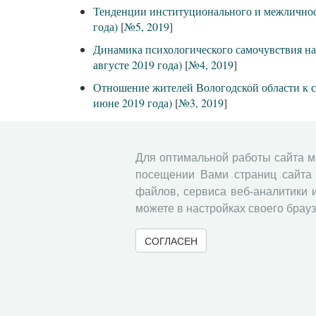
Тенденции институционального и межличностн
года)
[
№5, 2019
]
Динамика психологического самочувствия нас
августе 2019 года)
[
№4, 2019
]
Отношение жителей Вологодской области к с
июне 2019 года)
[
№3, 2019
]
Динамика гражданской активности на террит
Итоги 2018 года в оценках населения
[
№1, 20
Для оптимальной работы сайта 
Тенденции институционального доверия
[
№5
посещении Вами страниц сайта 
файлов, сервиса веб-аналитики 
Человеческий потенциал детского населения
можете в настройках своего брауз
Динамика психологического самочувствия н
Отношение населения к средствам массовой
СОГЛАСЕН
Динамика гражданской активности на террит
Итоги 2017 года в оценках населения
[
№1, 20
Неустойчивая занятость: ограничения воспро