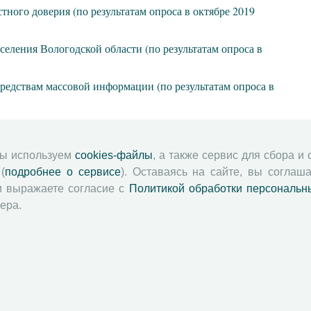
ого доверия (по результатам опроса в октябре 2019
еления Вологодской области (по результатам опроса в
редствам массовой информации (по результатам опроса в
ории Вологодской области
[
№2, 2019
]
19
]
мы используем
cookies-файлы
, а также сервис для сбора и
, 2018
]
(
подробнее о сервисе
). Оставаясь на сайте, вы соглаша
и выражаете согласие с
Политикой обработки персональн
: понимание и оценка
[
№5, 2018
]
ера.
аселения
[
№4, 2018
]
 информации
[
№3, 2018
]
ории Вологодской области
[
№2, 2018
]
18
]
изводства трудового потенциала
[
№3, 2016
]