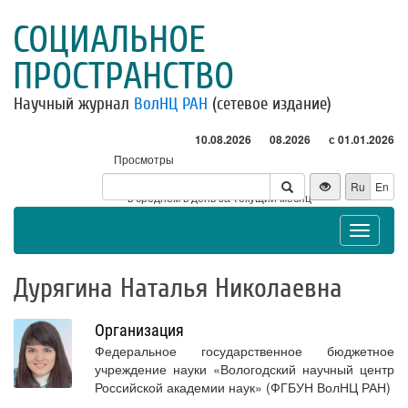
СОЦИАЛЬНОЕ
ПРОСТРАНСТВО
Научный журнал
ВолНЦ РАН
(сетевое издание)
10.08.2026
08.2026
с 01.01.2026
Просмотры
Посетители
Ru
En
* - в среднем в день за текущий месяц
Toggle
navigat
Дурягина Наталья Николаевна
Организация
Федеральное государственное бюджетное
учреждение науки «Вологодский научный центр
Российской академии наук» (ФГБУН ВолНЦ РАН)