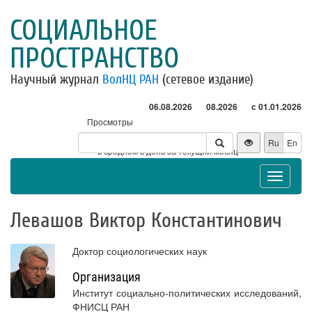
СОЦИАЛЬНОЕ
ПРОСТРАНСТВО
Научный журнал
ВолНЦ РАН
(сетевое издание)
06.08.2026
08.2026
с 01.01.2026
Просмотры
Посетители
Ru
En
* - в среднем в день за текущий месяц
Toggle
navigat
Левашов Виктор Константинович
Доктор социологических наук
Организация
Институт социально-политических исследований,
ФНИСЦ РАН