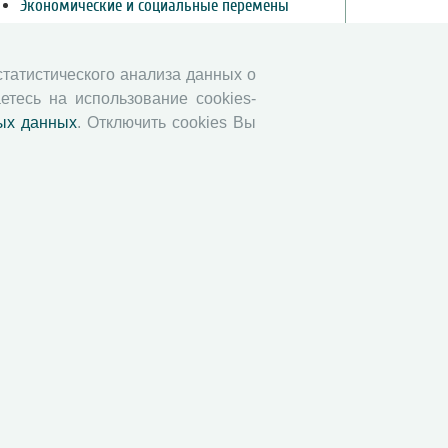
Экономические и социальные перемены
Проблемы развития территории
Вопросы территориального развития
 статистического анализа данных о
Социальное пространство
етесь на использование cookies-
Юный экономист
ых данных
. Отключить cookies Вы
АгроЗооТехника