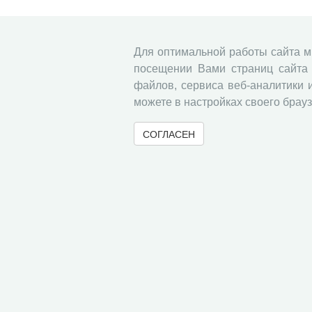
Для оптимальной работы сайта 
посещении Вами страниц сайта 
файлов, сервиса веб-аналитики 
можете в настройках своего брауз
СОГЛАСЕН
© 2000-2026 Вологодский научный центр Российско
Контент доступен под лицензией
Creative Commons 
Метаданные издания можно просматривать, скачивать, копировать