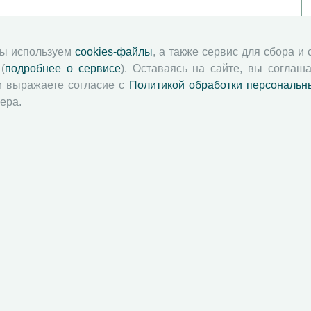
мы используем
cookies-файлы
, а также сервис для сбора и
(
подробнее о сервисе
). Оставаясь на сайте, вы соглаша
и выражаете согласие с
Политикой обработки персональн
ера.
й академии наук
Attribution-NonCommercial-NoDerivatives 4.0 International License
 и распространять без дополнительного разрешения