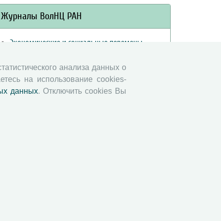
Журналы ВолНЦ РАН
Экономические и социальные перемены
Проблемы развития территории
 статистического анализа данных о
Вопросы территориального развития
етесь на использование cookies-
Социальное пространство
ых данных
. Отключить cookies Вы
Юный экономист
АгроЗооТехника