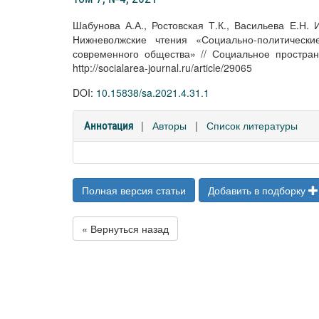
Шабунова А.А., Ростовская Т.К., Васильева Е.Н.
Нижневолжские чтения «Социально-политически
современного общества» // Социальное пространс
http://socialarea-journal.ru/article/29065
DOI:
10.15838/sa.2021.4.31.1
|
Авторы
|
Список литературы
Аннотация
Полная версия статьи
Добавить в подборку
« Вернуться назад