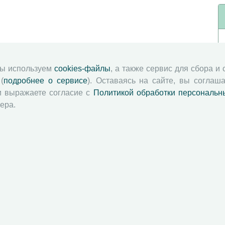
мы используем
cookies-файлы
, а также сервис для сбора и
(
подробнее о сервисе
). Оставаясь на сайте, вы соглаша
и выражаете согласие с
Политикой обработки персональн
ера.
й академии наук
Attribution-NonCommercial-NoDerivatives 4.0 International License
 и распространять без дополнительного разрешения