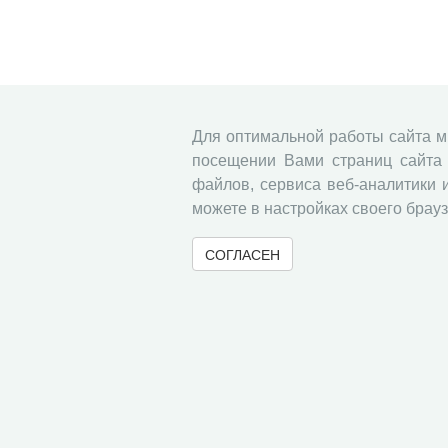
Для оптимальной работы сайта 
посещении Вами страниц сайта 
файлов, сервиса веб-аналитики 
можете в настройках своего брауз
СОГЛАСЕН
© 2000-2026 Вологодский научный центр Российско
Контент доступен под лицензией
Creative Commons 
Метаданные издания можно просматривать, скачивать, копировать