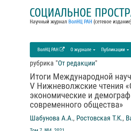
СОЦИАЛЬНОЕ ПРОСТР
Научный журнал
ВолНЦ РАН
(сетевое издание
ВолНЦ РАН
О журнале
Публикации
рубрика "
От редакции
"
Итоги Международной науч
V Нижневолжские чтения «
экономические и демограф
современного общества»
Шабунова А.А.
,
Ростовская Т.К.
,
В
Том 7, №4, 2021