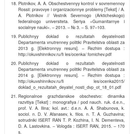
Plotnikov, A. A. Obschestvennyy kontrol v sovremennoy
Rossii: pravovye i organizacionnye problemy [Tekst] / A.
A. Plotnikov // Vestnik Severnogo (Arkticheskogo)
federalnogo universiteta. Seriya «Gumanitarnye i
socialnye nauki». – 2013. – № 3. – S. 97–103.
Publichnyy doklad o rezultatah deyatelnosti
Departamenta vnutrenney politiki Pravitelstva oblasti za
2013 g. [Elektronnyy resurs]. – Rezhim dostupa :
http://okuvshinnikov.ru/fi les/ocenka/ fomichev.pdf
Publichnyy doklad o rezultatah deyatelnosti
Departamenta vnutrenney politiki Pravitelstva oblasti za
2014 g. [Elektronnyy resurs]. – Rezhim dostupa :
http://okuvshinnikov.ru/fi les/ocenka2015/
doklad_o_rezultatah_deyatel_nosti_dvp_ot_18_01.pdf
Regionalnoe grazhdanskoe obschestvo: dinamika
razvitiya [Tekst] : monografiya / pod nauch. ruk. d.e.n.,
prof. V. A. Ilina; kol. avt.: d.e.n. A. A. Shabunova, k.
sociol. n. D. V. Afanasev, k. filos. n. T. A. Guzhavina;
sotrudniki ISERT RAN T. P. Kozhina, I. N. Dementeva,
D. A. Lastovkina. – Vologda : ISERT RAN, 2015. – 170
s.