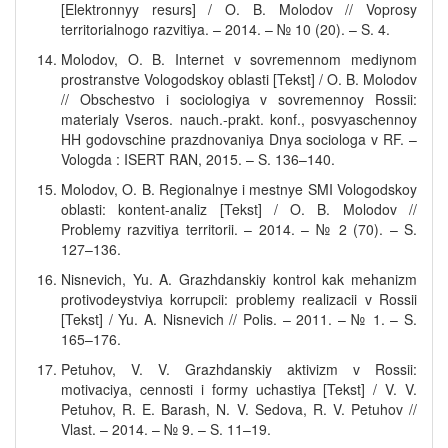
[Elektronnyy resurs] / O. B. Molodov // Voprosy
territorialnogo razvitiya. – 2014. – № 10 (20). – S. 4.
Molodov, O. B. Internet v sovremennom mediynom
prostranstve Vologodskoy oblasti [Tekst] / O. B. Molodov
// Obschestvo i sociologiya v sovremennoy Rossii:
materialy Vseros. nauch.-prakt. konf., posvyaschennoy
HH godovschine prazdnovaniya Dnya sociologa v RF. –
Vologda : ISERT RAN, 2015. – S. 136–140.
Molodov, O. B. Regionalnye i mestnye SMI Vologodskoy
oblasti: kontent-analiz [Tekst] / O. B. Molodov //
Problemy razvitiya territorii. – 2014. – № 2 (70). – S.
127–136.
Nisnevich, Yu. A. Grazhdanskiy kontrol kak mehanizm
protivodeystviya korrupcii: problemy realizacii v Rossii
[Tekst] / Yu. A. Nisnevich // Polis. – 2011. – № 1. – S.
165–176.
Petuhov, V. V. Grazhdanskiy aktivizm v Rossii:
motivaciya, cennosti i formy uchastiya [Tekst] / V. V.
Petuhov, R. E. Barash, N. V. Sedova, R. V. Petuhov //
Vlast. – 2014. – № 9. – S. 11–19.