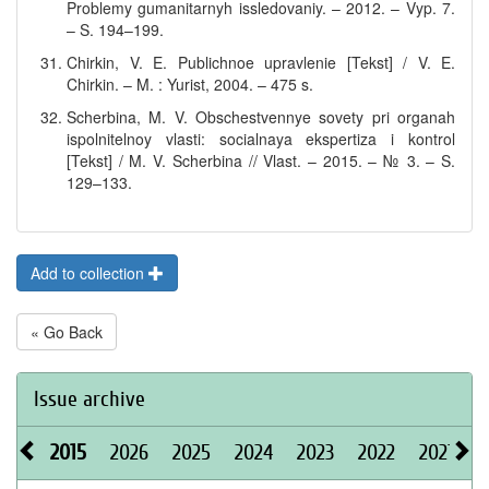
Problemy gumanitarnyh issledovaniy. – 2012. – Vyp. 7.
– S. 194–199.
Chirkin, V. E. Publichnoe upravlenie [Tekst] / V. E.
Chirkin. – M. : Yurist, 2004. – 475 s.
Scherbina, M. V. Obschestvennye sovety pri organah
ispolnitelnoy vlasti: socialnaya ekspertiza i kontrol
[Tekst] / M. V. Scherbina // Vlast. – 2015. – № 3. – S.
129–133.
Add to collection
« Go Back
Issue archive
2015
2026
2025
2024
2023
2022
2021
2