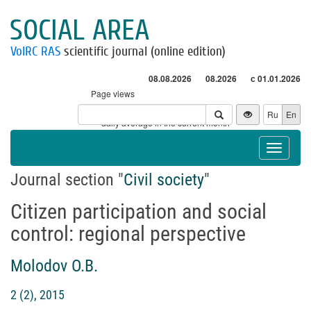
SOCIAL AREA
VolRC RAS
scientific journal (online edition)
08.08.2026
08.2026
с 01.01.2026
Page views
Visitors
Ru
En
* - daily average in the current month
Toggle
navigat
Journal section "
Civil society
"
Citizen participation and social
control: regional perspective
Molodov O.B.
2 (2), 2015