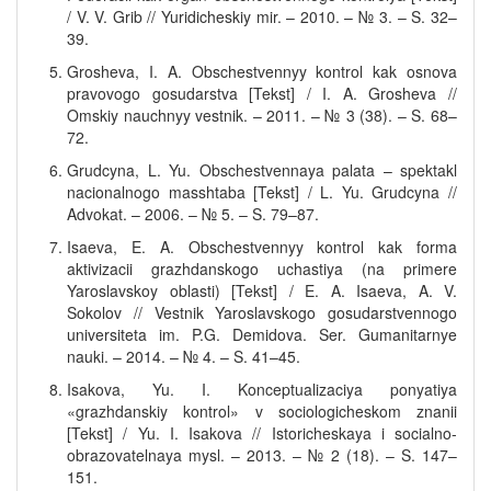
/ V. V. Grib // Yuridicheskiy mir. – 2010. – № 3. – S. 32–
39.
Grosheva, I. A. Obschestvennyy kontrol kak osnova
pravovogo gosudarstva [Tekst] / I. A. Grosheva //
Omskiy nauchnyy vestnik. – 2011. – № 3 (38). – S. 68–
72.
Grudcyna, L. Yu. Obschestvennaya palata – spektakl
nacionalnogo masshtaba [Tekst] / L. Yu. Grudcyna //
Advokat. – 2006. – № 5. – S. 79–87.
Isaeva, E. A. Obschestvennyy kontrol kak forma
aktivizacii grazhdanskogo uchastiya (na primere
Yaroslavskoy oblasti) [Tekst] / E. A. Isaeva, A. V.
Sokolov // Vestnik Yaroslavskogo gosudarstvennogo
universiteta im. P.G. Demidova. Ser. Gumanitarnye
nauki. – 2014. – № 4. – S. 41–45.
Isakova, Yu. I. Konceptualizaciya ponyatiya
«grazhdanskiy kontrol» v sociologicheskom znanii
[Tekst] / Yu. I. Isakova // Istoricheskaya i socialno-
obrazovatelnaya mysl. – 2013. – № 2 (18). – S. 147–
151.