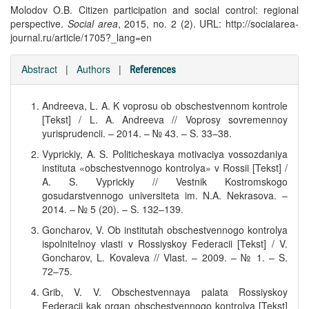
Molodov O.B. Citizen participation and social control: regional
perspective.
Social area
, 2015, no. 2 (2). URL: http://socialarea-
journal.ru/article/1705?_lang=en
Abstract
|
Authors
|
References
Andreeva, L. A. K voprosu ob obschestvennom kontrole
[Tekst] / L. A. Andreeva // Voprosy sovremennoy
yurisprudencii. – 2014. – № 43. – S. 33–38.
Vyprickiy, A. S. Politicheskaya motivaciya vossozdaniya
instituta «obschestvennogo kontrolya» v Rossii [Tekst] /
A. S. Vyprickiy // Vestnik Kostromskogo
gosudarstvennogo universiteta im. N.A. Nekrasova. –
2014. – № 5 (20). – S. 132–139.
Goncharov, V. Ob institutah obschestvennogo kontrolya
ispolnitelnoy vlasti v Rossiyskoy Federacii [Tekst] / V.
Goncharov, L. Kovaleva // Vlast. – 2009. – № 1. – S.
72–75.
Grib, V. V. Obschestvennaya palata Rossiyskoy
Federacii kak organ obschestvennogo kontrolya [Tekst]