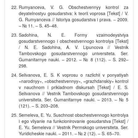
Rumyanceva, V. G. Obschestvennyy kontrol za
deyatelnostyu gosudarstva: k teorii voprosa [Tekst] / V.
G. Rumyanceva // Istoriya gosudarstva i prava. – 2009.
– № 11. – S. 45–48.
Sadohina, N. E. Formy vzaimodeystviya
gosudarstvennogo i obschestvennogo kontrolya [Tekst]
/ N. E. Sadohina, A. V. Lipuncova // Vestnik
Tambovskogo gosudarstvennogo universiteta. Ser.
Gumanitarnye nauki. – 2012. – № 8 (112). – S. 292–
298.
Selivanova, E. S. K voprosu o razlichii v ponyatiyah
«narodnyy», «obschestvennyy», «grazhdanskiy» kontrol
v nauchnom i prikladnom diskursah [Tekst] / E. S.
Selivanova // Vestnik Tambovskogo gosudarstvennogo
universiteta. Ser. Gumanitarnye nauki. – 2013. – № 5
(121). – S. 203–208.
Semeleva, E. Yu. Suschnost obschestvennogo kontrolya
i ego vliyanie na funkcionirovanie gosudarstva [Tekst] /
E. Yu. Semeleva // Vestnik Permskogo universiteta. Ser.
Yuridicheskie nauki. – 2011. – № 2 (12). – S. 65–70.