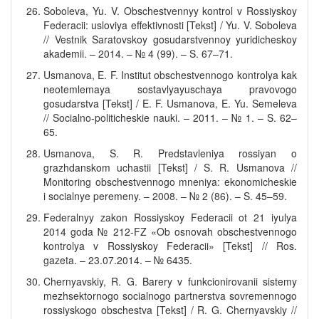
Soboleva, Yu. V. Obschestvennyy kontrol v Rossiyskoy
Federacii: usloviya effektivnosti [Tekst] / Yu. V. Soboleva
// Vestnik Saratovskoy gosudarstvennoy yuridicheskoy
akademii. – 2014. – № 4 (99). – S. 67–71.
Usmanova, E. F. Institut obschestvennogo kontrolya kak
neotemlemaya sostavlyayuschaya pravovogo
gosudarstva [Tekst] / E. F. Usmanova, E. Yu. Semeleva
// Socialno-politicheskie nauki. – 2011. – № 1. – S. 62–
65.
Usmanova, S. R. Predstavleniya rossiyan o
grazhdanskom uchastii [Tekst] / S. R. Usmanova //
Monitoring obschestvennogo mneniya: ekonomicheskie
i socialnye peremeny. – 2008. – № 2 (86). – S. 45–59.
Federalnyy zakon Rossiyskoy Federacii ot 21 iyulya
2014 goda № 212-FZ «Ob osnovah obschestvennogo
kontrolya v Rossiyskoy Federacii» [Tekst] // Ros.
gazeta. – 23.07.2014. – № 6435.
Chernyavskiy, R. G. Barery v funkcionirovanii sistemy
mezhsektornogo socialnogo partnerstva sovremennogo
rossiyskogo obschestva [Tekst] / R. G. Chernyavskiy //