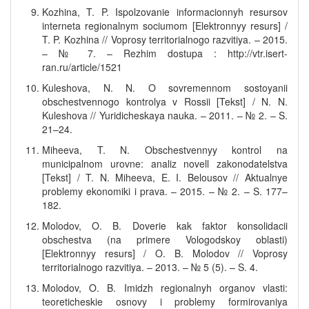
Kozhina, T. P. Ispolzovanie informacionnyh resursov
interneta regionalnym sociumom [Elektronnyy resurs] /
T. P. Kozhina // Voprosy territorialnogo razvitiya. – 2015.
– № 7. – Rezhim dostupa : http://vtr.isert-
ran.ru/article/1521
Kuleshova, N. N. O sovremennom sostoyanii
obschestvennogo kontrolya v Rossii [Tekst] / N. N.
Kuleshova // Yuridicheskaya nauka. – 2011. – № 2. – S.
21–24.
Miheeva, T. N. Obschestvennyy kontrol na
municipalnom urovne: analiz novell zakonodatelstva
[Tekst] / T. N. Miheeva, E. I. Belousov // Aktualnye
problemy ekonomiki i prava. – 2015. – № 2. – S. 177–
182.
Molodov, O. B. Doverie kak faktor konsolidacii
obschestva (na primere Vologodskoy oblasti)
[Elektronnyy resurs] / O. B. Molodov // Voprosy
territorialnogo razvitiya. – 2013. – № 5 (5). – S. 4.
Molodov, O. B. Imidzh regionalnyh organov vlasti:
teoreticheskie osnovy i problemy formirovaniya